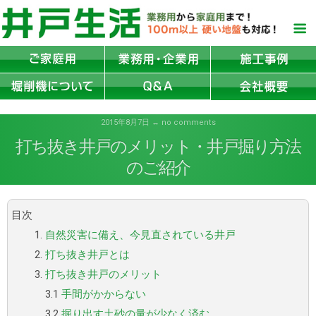
2015年8月7日 ↔ no comments
打ち抜き井戸のメリット・井戸掘り方法
のご紹介
目次
1.
自然災害に備え、今見直されている井戸
2.
打ち抜き井戸とは
3.
打ち抜き井戸のメリット
3.1
手間がかからない
3.2
掘り出す土砂の量が少なく済む