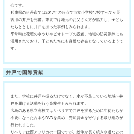
心です。
兵庫県の伊丹市では2017年の時点で市立小学校17校すべてが災
害用の井戸を完備。東北では地元のお父さん方が協力し、子ども
たちとともに井戸を掘った事例もみられます。
平常時は花壇の水やりやビオトープの設置、地域の防災訓練にも
活用されており、子どもたちにも身近な存在となっているようで
す。
井戸で国際貢献
また、学校に井戸を掘るだけでなく、水が不足している地域へ井
戸を届ける活動を行う高校生もみられます。
広島のある県立高校ではリベリアで井戸を掘るために生徒たちが
不要になった古本やDVDを集め、売却資金を寄付する取り組みが
行われました。
リベリアは西アフリカの一国ですが、紛争が長く続き水道などの