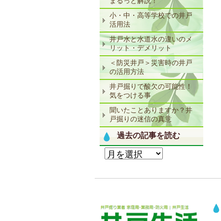
まるっと解説！
小・中・高等学校での井戸
活用法
井戸水と水道水の違いのメ
リット・デメリット
＜防災井戸＞災害時の井戸
の活用方法
井戸掘りで酸欠の可能性！
気をつける事
聞いたことありますか？井
戸掘りの迷信の真意
過去の記事を読む
過
去
の
記
事
を