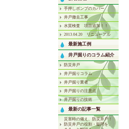
手押しポンプのカバー
井戸撤去工事
水質検査 項目追加！！
2013.04.20 リニューアル
最新施工例
井戸掘りのコラム紹介
防災井戸
井戸掘りコラム
井戸掘り業者
井戸掘りの注意点
井戸掘りの技術
最新の記事一覧
災害時の備え、防災井戸！
防災井戸の役割・疑問を、