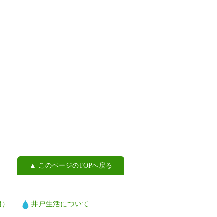
▲ このページのTOPへ戻る
用）
井戸生活について