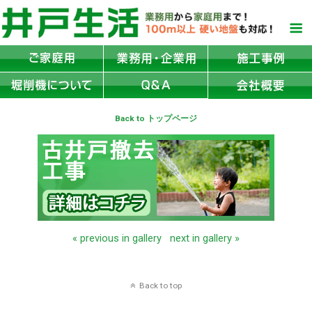
Back to トップページ
« previous in gallery
next in gallery »
Back to top