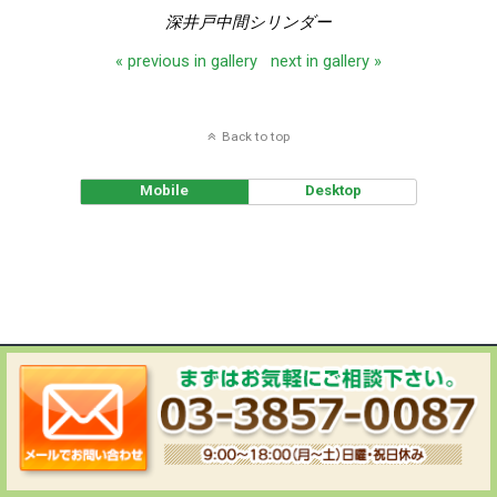
深井戸中間シリンダー
« previous in gallery
next in gallery »
Back to top
Mobile
Desktop