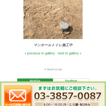
マンホールトイレ施工中
« previous in gallery
next in gallery »
Back to top
Mobile
Desktop