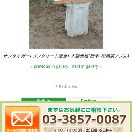
サンタイガー+コンクリート架台+ 木製天板(標準+樹脂製ノズル)
« previous in gallery
next in gallery »
Back to top
Mobile
Desktop