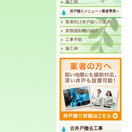
施工例
井戸掘りメニュー＜業者専用＞
業者向け井戸掘りの案内
業務掘削機の紹介
工事手順
施工例
古井戸撤去工事