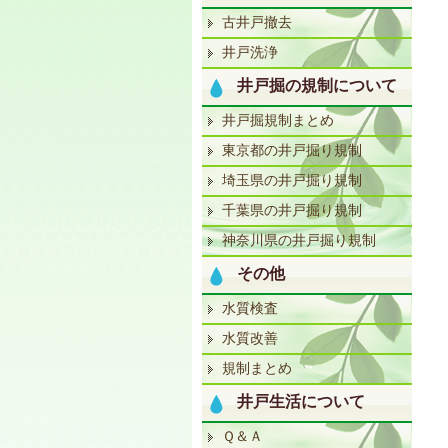
古井戸撤去
井戸洗浄
井戸掘の規制について
井戸掘規制まとめ
東京都の井戸掘り規制
埼玉県の井戸掘り規制
千葉県の井戸掘り規制
神奈川県の井戸掘り規制
その他
水質検査
水質改善
規制まとめ
井戸生活について
Ｑ＆Ａ