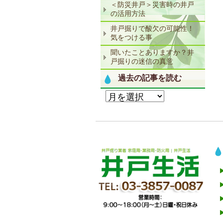
＜防災井戸＞災害時の井戸
の活用方法
井戸掘りで酸欠の可能性！
気をつける事
聞いたことありますか？井
戸掘りの迷信の真意
過去の記事を読む
過
去
の
記
事
を
読
む