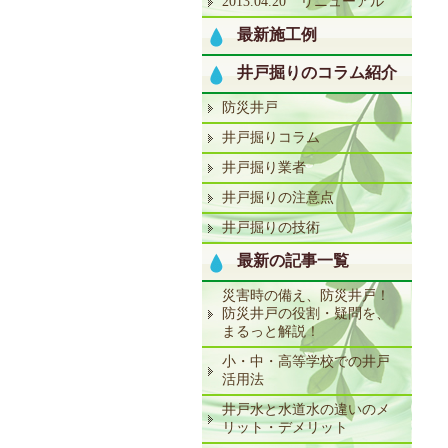
2013.04.20 リニューアル
最新施工例
井戸掘りのコラム紹介
防災井戸
井戸掘りコラム
井戸掘り業者
井戸掘りの注意点
井戸掘りの技術
最新の記事一覧
災害時の備え、防災井戸！
防災井戸の役割・疑問を、
まるっと解説！
小・中・高等学校での井戸
活用法
井戸水と水道水の違いのメ
リット・デメリット