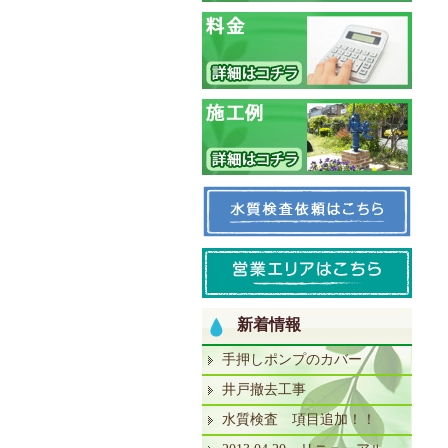
新着情報
手押しポンプのカバー
井戸撤去工事
水質検査 項目追加！！