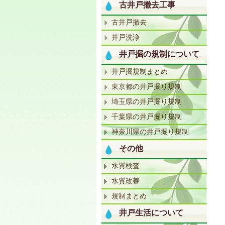
古井戸撤去工事
古井戸撤去
井戸洗浄
井戸掘の規制について
井戸掘規制まとめ
東京都の井戸掘り規制
埼玉県の井戸掘り規制
千葉県の井戸掘り規制
神奈川県の井戸掘り規制
その他
水質検査
水質改善
規制まとめ
井戸生活について