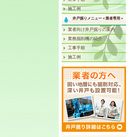
施工例
井戸掘りメニュー＜業者専用＞
業者向け井戸掘りの案内
業務掘削機の紹介
工事手順
施工例