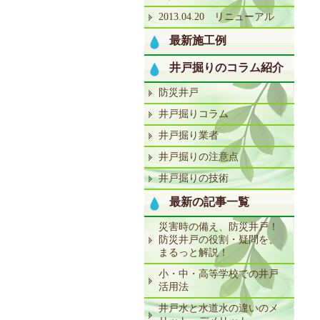
2013.04.20 リニューアル
最新施工例
井戸掘りのコラム紹介
防災井戸
井戸掘りコラム
井戸掘り業者
井戸掘りの注意点
井戸掘りの技術
最新の記事一覧
災害時の備え、防災井戸！
防災井戸の役割・疑問を、
まるっと解説！
小・中・高等学校での井戸
活用法
井戸水と水道水の違いのメ