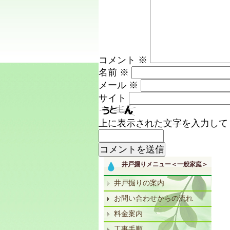
コメント
※
名前
※
メール
※
サイト
上に表示された文字を入力して
井戸掘りメニュー＜一般家庭＞
井戸掘りの案内
お問い合わせからの流れ
料金案内
工事手順