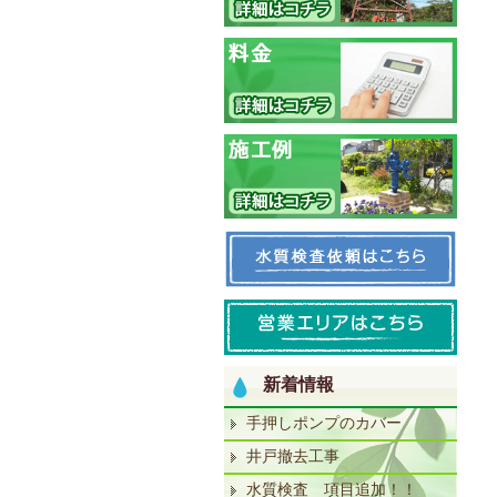
新着情報
手押しポンプのカバー
井戸撤去工事
水質検査 項目追加！！