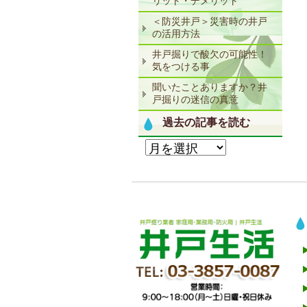
リット・デメリット
＜防災井戸＞災害時の井戸
の活用方法
井戸掘りで酸欠の可能性！
気をつける事
聞いたことありますか？井
戸掘りの迷信の真意
過去の記事を読む
過
去
の
記
事
を
読
む