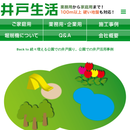
Back to 続々増える公園での井戸掘り。公園での井戸活用事例