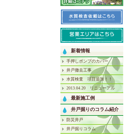
新着情報
手押しポンプのカバー
井戸撤去工事
水質検査 項目追加！！
2013.04.20 リニューアル
最新施工例
井戸掘りのコラム紹介
防災井戸
井戸掘りコラム