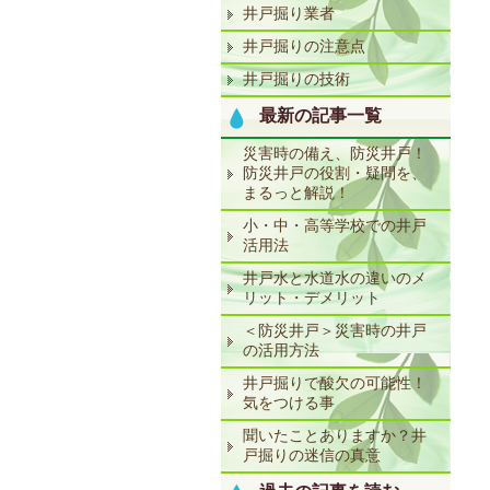
井戸掘り業者
井戸掘りの注意点
井戸掘りの技術
最新の記事一覧
災害時の備え、防災井戸！
防災井戸の役割・疑問を、
まるっと解説！
小・中・高等学校での井戸
活用法
井戸水と水道水の違いのメ
リット・デメリット
＜防災井戸＞災害時の井戸
の活用方法
井戸掘りで酸欠の可能性！
気をつける事
聞いたことありますか？井
戸掘りの迷信の真意