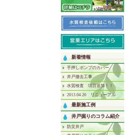
新着情報
手押しポンプのカバー
井戸撤去工事
水質検査 項目追加！！
2013.04.20 リニューアル
最新施工例
井戸掘りのコラム紹介
防災井戸