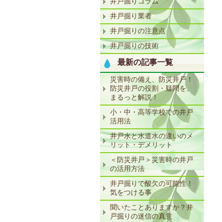
井戸掘りコラム
井戸掘り業者
井戸掘りの注意点
井戸掘りの技術
最新の記事一覧
災害時の備え、防災井戸！
防災井戸の役割・疑問を、
まるっと解説！
小・中・高等学校での井戸
活用法
井戸水と水道水の違いのメ
リット・デメリット
＜防災井戸＞災害時の井戸
の活用方法
井戸掘りで酸欠の可能性！
気をつける事
聞いたことありますか？井
戸掘りの迷信の真意