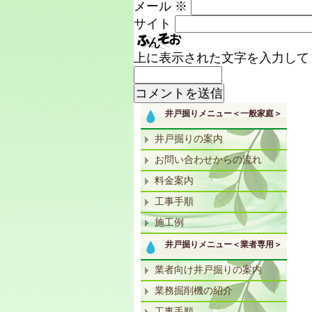
メール
※
サイト
上に表示された文字を入力して
井戸掘りメニュー＜一般家庭＞
井戸掘りの案内
お問い合わせからの流れ
料金案内
工事手順
施工例
井戸掘りメニュー＜業者専用＞
業者向け井戸掘りの案内
業務掘削機の紹介
工事手順